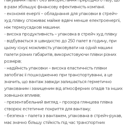
пакування палет без використання природного газу, що
в рази збільшує фінансову ефективність компанії.
- економія енергії – обладнання для упаковки в стрейч-
худ плівку споживає майже вдвічі менше електроенергії,
ніж термоусадкові машини.
- висока продуктивність – упаковка в стрейч худ плівку
- відбувається зі швидкістю до 250 палет в годину, при
цьому існує можливість упаковувати на одній машині
палети різних габаритів, використовуючи плівки різних
розмірів;
- надійність упаковки – висока еластичність плівки
запобігає її пошкодженню при транспортуванні, а це
значить, що вантаж завжди залишається герметично
упакованим і захищеним від атмосферних опадів та інших
зовнішніх впливів;
- презентабельний вигляд – прозора глянцева плівка
створює естетичне покриття для вантажу;
- безпека – палета з вантажем, упакована в стрейч-рукав,
має значно більшу стійкість під час транспортних