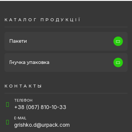
КАТАЛОГ ПРОДУКЦІЇ
Пакети
Пакет банан посилений
Гнучка упаковка
Пакет із клейовим клапаном
Плівка багатошарова
Пакет пакувальний з бічними фальцами
КОНТАКТЫ
Молочна плівка
Пакет банан з бічними фальцами
ТЕЛЕФОН
Плівка для упаковки заморожених продуктів
Палетний чохол "Пілотка"
+38 (067) 810-10-33
Плівка для мульчування
Пакет банан із донним фальцем
E-MAIL
grishko.d@urpack.com
Плівка (рукав ВТ, НТ)
Пакет пакувальний з донним фальцем