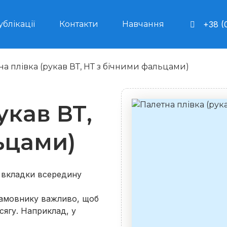
ублікації
Контакти
Навчання
+38 (
на плівка (рукав ВТ, НТ з бічними фальцами)
укав ВТ,
ьцами)
– вкладки всередину
 замовнику важливо, щоб
сягу. Наприклад, у