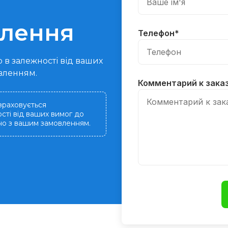
влення
Телефон
*
 в залежності від ваших
овленням.
Комментарий к зака
зраховується
сті від ваших вимог до
дно з вашим замовленням.