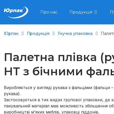
Про нас
Продукція
П
Юрпак
Продукція
Гнучка упаковка
Палет
Палетна плівка (р
НТ з бічними фал
Виробляється у вигляді рукава з фальцами (фальци 
рукава).
Застосовується в тих видах групової упаковки, де
пакувальний матеріал мав можливість збільшення об
виробництві м'яких меблів, упаковці піддонів.