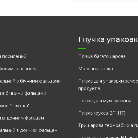
и
Гнучка упаковк
н посилений
Плівка багатошарова
ейовим клапаном
Молочна плівка
альний з бічними фальцами
Плівка для упаковки замо
продуктів
 з бічними фальцами
Плівка для мульчування
хол "Пілотка"
Плівка (рукав ВТ, НТ)
 із донним фальцем
Тришарова термозбіжна пл
альний з донним фальцем
Плівка (напіврукав ВТ, НТ)