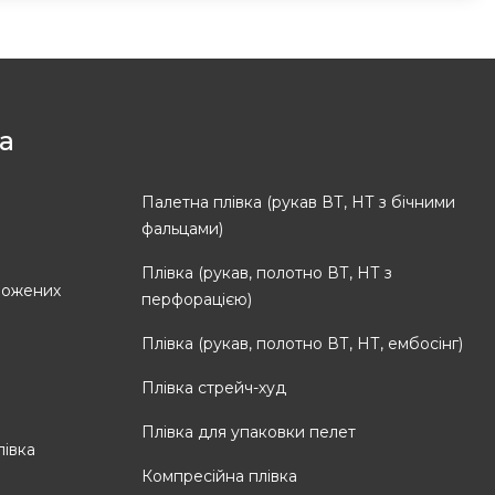
а
Палетна плівка (рукав ВТ, НТ з бічними
фальцами)
Плівка (рукав, полотно ВТ, НТ з
рожених
перфорацією)
Плівка (рукав, полотно ВТ, НТ, ембосінг)
Плівка стрейч-худ
Плівка для упаковки пелет
івка
Компресійна плівка